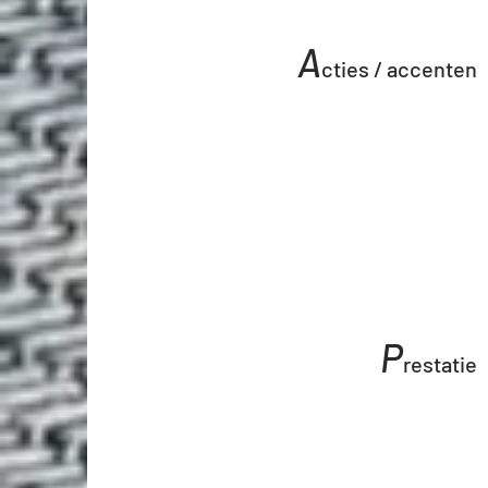
A
cties /
accenten
P
restatie