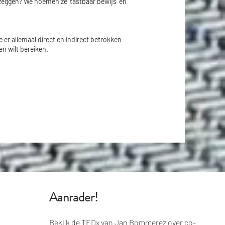
 zeggen? We noemen ze ‘tastbaar bewijs’ en
e er allemaal direct en indirect betrokken
en wilt bereiken.
Aanrader!
Bekijk de TEDx van Jan Bommerez over co-