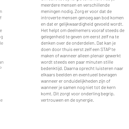
meerdere mensen en verschillende
en
meningen nodig. Zorg er voor dat de
f
introverte mensen genoeg aan bod komen
en dat er gelijkwaardigheid gevoeld wordt.
je
Het helpt om deelnemers vooraf steeds de
og
gelegenheid te geven om eerst zelf na te
de
denken over de onderdelen. Dat kan je
doen door thuis eerst zelf een STAP te
maken of wanneer alleen plenair gewerkt
kan
wordt steeds een paar minuten stille
P
bedenktijd. Daarna oprecht luisteren naar
elkaars beelden en eventueel bevragen
wanneer er onduidelijkheden zijn of
wanneer je samen nog niet tot de kern
komt, Dit zorgt voor onderling begrip,
ie
vertrouwen en de synergie.