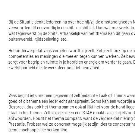
Bij de Situatie denkt iedereen na over hoe hij/zij de omstandigheden
verwoorden dit eenvoudig in een hit- en shitlist. Dus wat meewerkt in r
wat tegenwerkt bij de Shits. Afhankelijk van het thema kan dit gaan 
buitenwereld, tijdsbeleving, etc…
Het onderwerp dat vaak vergeten wordt is jezelf. Zet jezelf ook op de hi
competenties en meningen die mee en tegen kunnen werken. Ze bewu
zorgt voor begrip en ruimte in je hoofd en energie om verder te gaan.
kwetsbaarheid die de werksfeer positief beïnvloedt.
Vaak begint iets met een gegeven of zelfbedachte Taak of Thema waar 
goed of dit thema een ieder echt aanspreekt. Soms kan één woordje 
Bespreek dus ook het thema samen ook al lijkt het voor de hand ligge
staat in het thema. Zelfs als je alleen een STAP maakt, zal je bij elk 
antwoorden. Houdt het thema compact, want de verdere definiëring on
Prestatie. Probeer wel zo concreet mogelijk te zijn, des te concreter 
gemeenschappelijke herkenning.