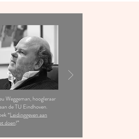
hieu Weggeman, hoogleraar
 aan de TU Eindhoven.
oek “
Leidinggeven aan
et doen
!”