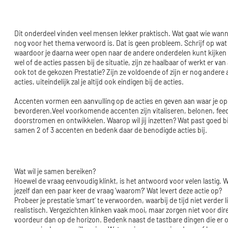
Dit onderdeel vinden veel mensen lekker praktisch. Wat gaat wie wanne
nog voor het thema verwoord is. Dat is geen probleem. Schrijf op wat i
waardoor je daarna weer open naar de andere onderdelen kunt kijken 
wel of de acties passen bij de situatie, zijn ze haalbaar of werkt er va
ook tot de gekozen Prestatie? Zijn ze voldoende of zijn er nog andere 
acties, uiteindelijk zal je altijd ook eindigen bij de acties.
Accenten vormen een aanvulling op de acties en geven aan waar je op w
bevorderen.Veel voorkomende accenten zijn vitaliseren, belonen, fee
doorstromen en ontwikkelen. Waarop wil jij inzetten? Wat past goed bi
samen 2 of 3 accenten en bedenk daar de benodigde acties bij.
Wat wil je samen bereiken?
Hoewel de vraag eenvoudig klinkt, is het antwoord voor velen lastig. We 
jezelf dan een paar keer de vraag ‘waarom?’ Wat levert deze actie op?
Probeer je prestatie ‘smart’ te verwoorden, waarbij de tijd niet verder lig
realistisch. Vergezichten klinken vaak mooi, maar zorgen niet voor dir
voordeur dan op de horizon. Bedenk naast de tastbare dingen die er o