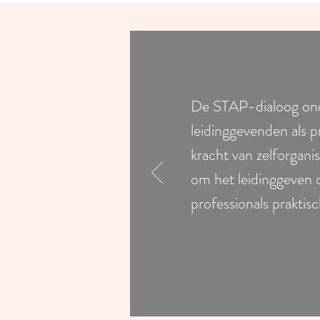
De STAP-dialoog ond
leidinggevenden als p
kracht van zelforgani
om het leidinggeven d
professionals praktis