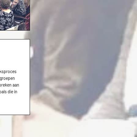
eksproces
 groepen
preken aan
oals die in