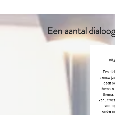
Een aantal dialoog
Wa
Een dial
zienswijz
deelt o
thema is
thema, 
vanuit wez
voorop
onderli