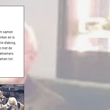
 om samen
erken en is
te dialoog.
e met de
eelnemers
samen tot