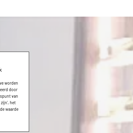
k
 we worden
teerd door
gspunt van
zijn’, het
r de waarde