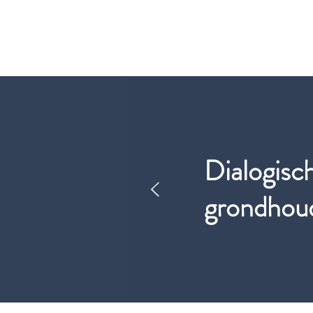
Dialogisc
grondhou