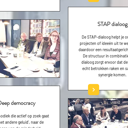
STAP dialoog
.
De STAP-dialoog helpt je
projecten of ideeën uit te w
daardoor een resultaatgerich
De structuur in combinati
.
dialoog zorgt ervoor dat d
echt betrokken raken en 
synergie komen.
Deep democracy
diek die actief op zoek gaat
het andere geluid’, naar de