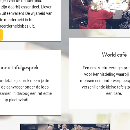
ngen van de minderheid.
 zijn daarbij essentieel. Liever
n uiteenvallen! De wijsheid van
.
de minderheid in het
eerderheidsbesluit.
World café
nde tafelgesprek
Een gestructureerd gespr
voor kennisdeling waarbij
rondetafelgesprek neem je de
mensen een onderwerp bes
 de aanvrager onder de loep,
verschillende kleine tafels z
samen in dialoog een reflectie
een
café
.
op plaatsvindt.