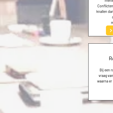
meni
Conflicten
knallen da
m
Ro
Bij een 
vraag van
waarna er 