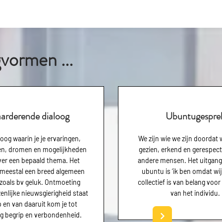
vormen ...
arderende dialoog
Ubuntugespre
oog waarin je je ervaringen,
We zijn wie we zijn doordat
en, dromen en mogelijkheden
gezien, erkend en gerespec
ver een bepaald thema. Het
andere mensen. Het uitgan
 meestal een breed algemeen
ubuntu is ‘ik ben omdat wij 
zoals bv geluk. Ontmoeting
collectief is van belang voo
enlijke nieuwsgierigheid staat
van het individu.
 en van daaruit kom je tot
ng begrip en verbondenheid.