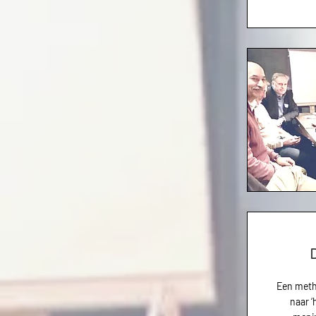
Een metho
naar ‘