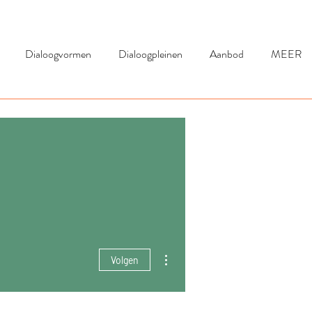
Dialoogvormen
Dialoogpleinen
Aanbod
MEER
Meer acties
Volgen