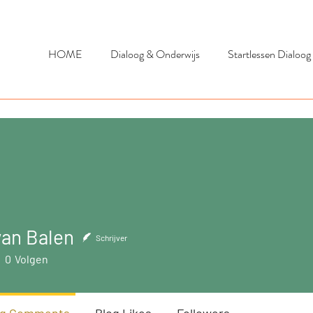
HOME
Dialoog & Onderwijs
Startlessen Dialoog
van Balen
 Balen
Schrijver
0
Volgen